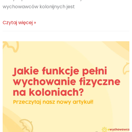
wychowawców kolonijnych jest
Sezon
Czytaj więcej »
narciarski
w
Małopolsce
–
praca
na
obozach
zimowych