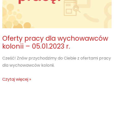
Oferty pracy dla wychowawców
kolonii – 05.01.2023 r.
Cześć! Znów przychodzimy do Ciebie z ofertami pracy
dla wychowawców kolonii.
Oferty
Czytaj więcej »
pracy
dla
wychowawców
kolonii