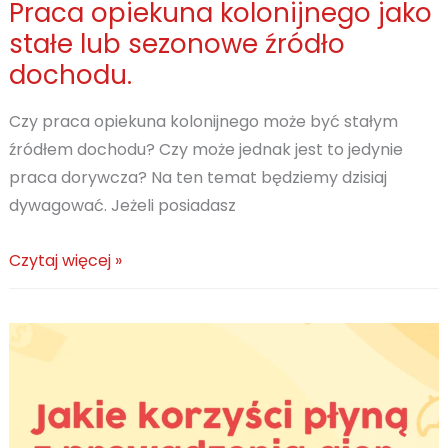
Praca opiekuna kolonijnego jako
stałe lub sezonowe źródło
dochodu.
Czy praca opiekuna kolonijnego może być stałym
źródłem dochodu? Czy może jednak jest to jedynie
praca dorywcza? Na ten temat będziemy dzisiaj
dywagować. Jeżeli posiadasz
Praca
Czytaj więcej »
opiekuna
kolonijnego
jako
stałe
lub
sezonowe