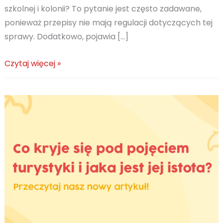
szkolnej i kolonii? To pytanie jest często zadawane,
ponieważ przepisy nie mają regulacji dotyczących tej
sprawy. Dodatkowo, pojawia […]
Ilu
Czytaj więcej »
opiekunów
powinno
jechać
na
wycieczkę?