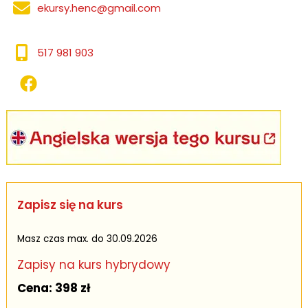
–
ekursy.henc@gmail.com
05.01.2023
r.
517 981 903
Zapisz się na kurs
Masz czas max. do 30.09.2026
Zapisy na kurs hybrydowy
Cena: 398 zł