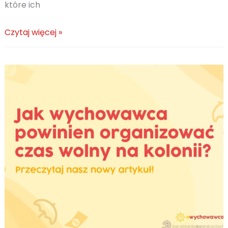
które ich
Funkcje
Czytaj więcej »
czasu
wolnego
–
podział
i
aspekty