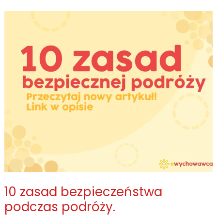
jako
opiekun
kolonii?
Gdzie
szukać
zatrudnienia?
10 zasad bezpieczeństwa
podczas podróży.