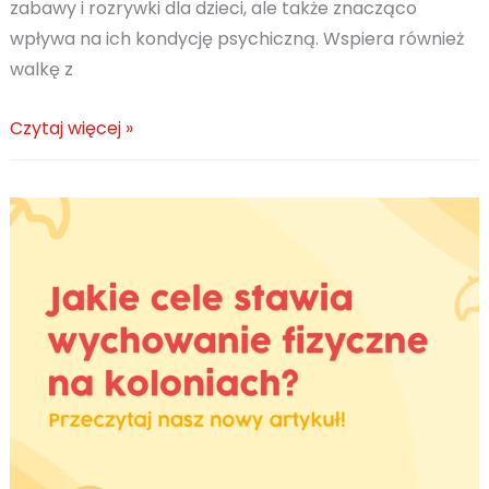
zabawy i rozrywki dla dzieci, ale także znacząco
wpływa na ich kondycję psychiczną. Wspiera również
walkę z
Wychowanie
Czytaj więcej »
fizyczne
i
jego
wpływ
na
zaburzenia
psychiczne
i
rozwój
psychiki