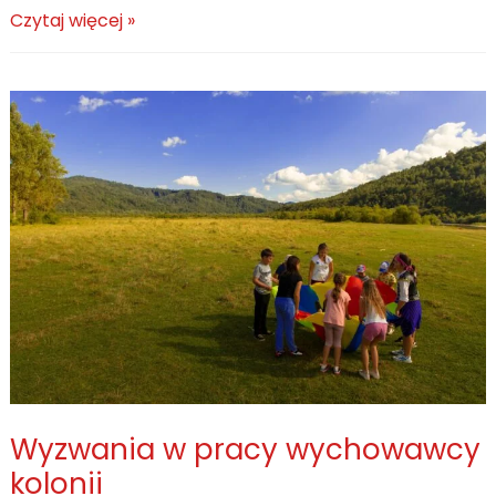
Gry
Czytaj więcej »
i
zabawy
na
kolonii
–
wszechstronne
korzyści
z
ich
przeprowadzania
Wyzwania w pracy wychowawcy
kolonii